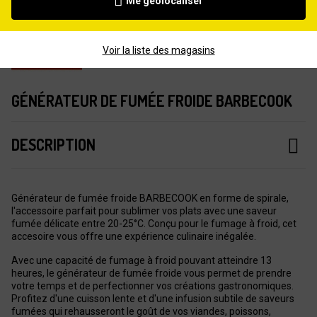
Me géolocaliser
Voir la liste des magasins
GÉNÉRATEUR DE FUMÉE FROIDE BARBECOOK
DESCRIPTION
Générateur de fumée froide BARBECOOK en forme de spirale,
l'accessoire parfait pour sublimer vos plats avec une saveur
fumée délicate entre 20-25°C. Conçu pour le fumage à froid, cet
accesoire vous offre une expérience culinaire inégalée.
Avec une capacité de fumage à froid pouvant atteindre 13
heures, le générateur de fumée froide vous permet de prendre
votre temps et de perfectionner vos créations gastronomiques.
Profitez d'une cuisson lente et d'une infusion subtile de saveurs
fumées qui rehausseront le goût de vos viandes, poissons,