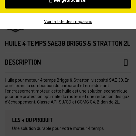
Me géolocaliser
Voir la liste des magasins
HUILE 4 TEMPS SAE30 BRIGGS & STRATTON 2L
DESCRIPTION
Huile pour moteur 4 temps Briggs & Stratton, viscosité SAE 30. En
améliorant la combustion du carburant et en réduisant
l'encrassement moteur, cette huile est une solution économique
pour une protection optimale du moteur et une réduction des gaz
d'échappement. Classe API-SJ/CD et CCMG G4. Bidon de 2L.
LES + DU PRODUIT
Une solution durable pour votre moteur 4 temps.