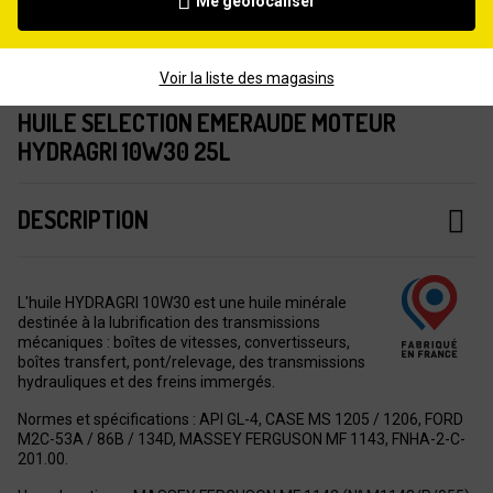
Me géolocaliser
Voir la liste des magasins
HUILE SELECTION EMERAUDE MOTEUR
HYDRAGRI 10W30 25L
DESCRIPTION
L'huile HYDRAGRI 10W30 est une huile minérale
destinée à la lubrification des transmissions
mécaniques : boîtes de vitesses, convertisseurs,
boîtes transfert, pont/relevage, des transmissions
hydrauliques et des freins immergés.
Normes et spécifications : API GL-4, CASE MS 1205 / 1206, FORD
M2C-53A / 86B / 134D, MASSEY FERGUSON MF 1143, FNHA-2-C-
201.00.