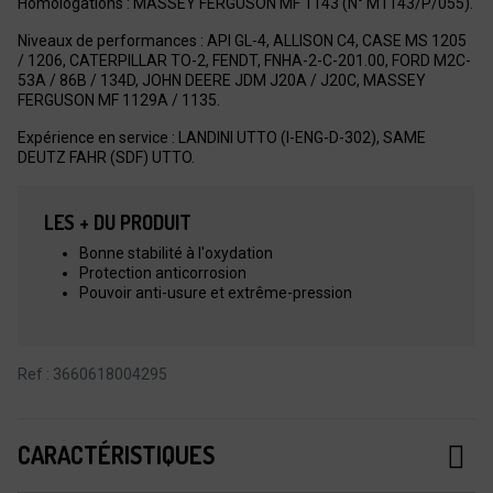
Homologations : MASSEY FERGUSON MF 1143 (N° M1143/P/055).
Niveaux de performances : API GL-4, ALLISON C4, CASE MS 1205
/ 1206, CATERPILLAR TO-2, FENDT, FNHA-2-C-201.00, FORD M2C-
53A / 86B / 134D, JOHN DEERE JDM J20A / J20C, MASSEY
FERGUSON MF 1129A / 1135.
Expérience en service : LANDINI UTTO (I-ENG-D-302), SAME
DEUTZ FAHR (SDF) UTTO.
LES + DU PRODUIT
Bonne stabilité à l'oxydation
Protection anticorrosion
Pouvoir anti-usure et extrême-pression
Ref : 3660618004295
CARACTÉRISTIQUES