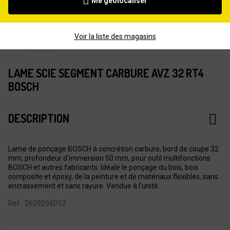
Me géolocaliser
Voir la liste des magasins
LAME SCIE SEGMENT CARBURE AVZ 32 RT4
BOSCH
DESCRIPTION
Lame de ponçage BOSCH à concrétion carbure, bord de coupe 32
mm, profondeur d'immersion 50 mm, pour outil multifonctions
BOSCH et autres fabricants. Idéale le ponçage du bois, bois
composite et époxy, de la peinture et de matériaux flexibles, sans
encrassement et sans rayure. Vendue à l'unité.
Ref : 2609256D52