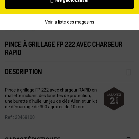
Me géolocaliser
Voir la liste des magasins
PINCE À GRILLAGE FP 222 AVEC CHARGEUR
RAPID
DESCRIPTION
Pince à grillage FP 222 avec chargeur RAPID en
mallette incluant des lunettes de protection,
une burette d'huile, un jeu de clés Allen et un kit
de démarrage de 300 agrafes de 10 mm.
Ref : 23468100