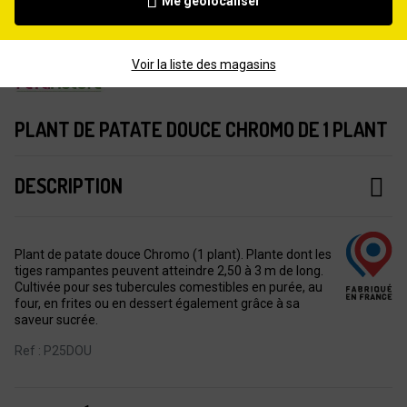
Me géolocaliser
Voir la liste des magasins
PLANT DE PATATE DOUCE CHROMO DE 1 PLANT
DESCRIPTION
Plant de patate douce Chromo (1 plant). Plante dont les
tiges rampantes peuvent atteindre 2,50 à 3 m de long.
Cultivée pour ses tubercules comestibles en purée, au
four, en frites ou en dessert également grâce à sa
saveur sucrée.
Ref : P25DOU