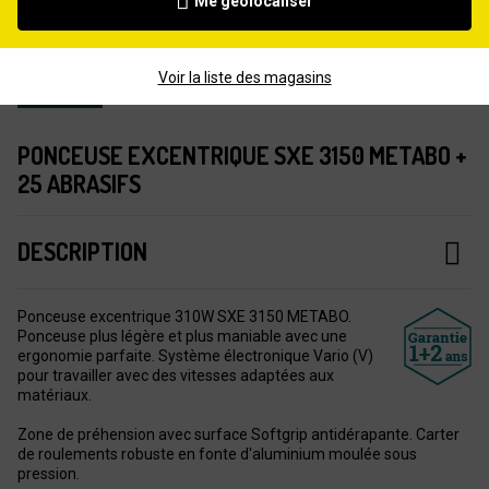
Me géolocaliser
Voir la liste des magasins
PONCEUSE EXCENTRIQUE SXE 3150 METABO +
25 ABRASIFS
DESCRIPTION
Ponceuse excentrique 310W SXE 3150 METABO.
Ponceuse plus légère et plus maniable avec une
ergonomie parfaite. Système électronique Vario (V)
pour travailler avec des vitesses adaptées aux
matériaux.
Zone de préhension avec surface Softgrip antidérapante. Carter
de roulements robuste en fonte d'aluminium moulée sous
pression.