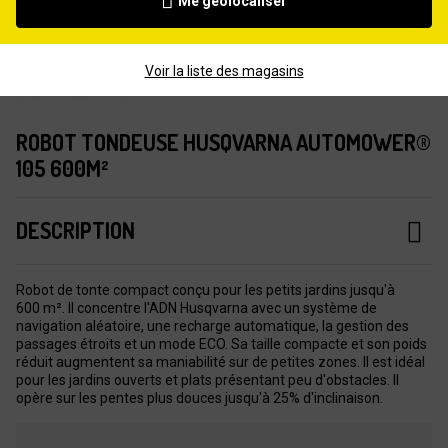
Me géolocaliser
Voir la liste des magasins
ROBOT TONDEUSE HUSQVARNA AUTOMOWER®
105 600M²
DESCRIPTION
Robot de tonte compact conçu pour les petits jardins jusqu'à
600 m². Il concentre l'ADN Husqvarna avec un système de
navigation aléatoire, une recharge automatique, la gestion des
passages étroits et un mode ECO. Sa taille compacte et son poids
réduit augmentent sa maniabilité sur de petites zones. Il est idéal
pour les jardins ouverts et plats présentant peu d'obstacles. Il
opère sur les pentes plus douces jusqu'à 25% d'inclinaison.