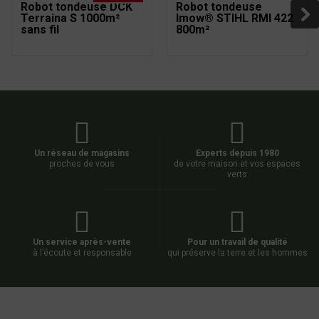
Robot tondeuse DCK
Robot tondeuse
Terraina S 1000m²
Imow® STIHL RMI 422
sans fil
800m²
Un réseau de magasins
Experts depuis 1980
proches de vous
de votre maison et vos espaces
verts
Un service après-vente
Pour un travail de qualité
à l’écoute et responsable
qui préserve la terre et les hommes