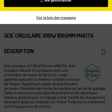
Me géolocaliser
Voir la liste des magasins
SCIE CIRCULAIRE 1010W Ø165MM MAKITA
DESCRIPTION
Scie circulaire 1010W ø165 mm MAKITA. Scie
circulaire robuste et compacte, avec une
profondeur de coupe de 54,5 mm. Large
gâchette assurant un meilleur contrôle et moins
de fatigue. Ajustement rapide de la profondeur
de coupe. Possibilité de monter la machine sur un rail de guidage.
Table en aluminium pour plus de précision et de robustesse.
Repères gradués pour un réglage précis. Facilité du changement
de la lame grâce au fond plat du moteur. Poignées à revêtement
Soft Grip pour plus de confort.