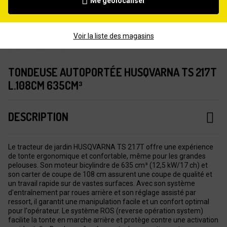
Me géolocaliser
Voir la liste des magasins
TONDEUSE AUTOPORTÉE HUSQVARNA TS 217T
L.108CM 635CM³
DESCRIPTION
Le tracteur de jardin HUSQVARNA TS 217T offre une expérience
de tonte ergonomique et confortable, même pour les grandes
pelouses. Son moteur bicylindre de 635 cm³ (12,5 kW/17 ch) et
son carter de coupe de 108 cm assurent une coupe de qualité et
un travail rapide sur de vastes surfaces. Avec son système
d'entraînement par roues arrière et son réglage assisté par
ressort, il garantit une manipulation facile et un confort optimal
pour l'opérateur. Le système ROS (reverse opération system)
facilite la tonte en marche arrière et protège contre une activation