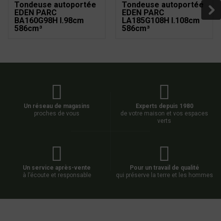
Tondeuse autoportée
Tondeuse autoportée
EDEN PARC
EDEN PARC
BA160G98H l.98cm
LA185G108H l.108cm
586cm³
586cm³
Un réseau de magasins
Experts depuis 1980
proches de vous
de votre maison et vos espaces
verts
Un service après-vente
Pour un travail de qualité
à l’écoute et responsable
qui préserve la terre et les hommes