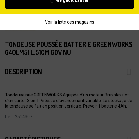
Me géolocaliser
Voir la liste des magasins
TONDEUSE POUSSÉE BATTERIE GREENWORKS
G40LM51 L.51CM 60V NU
DESCRIPTION
Tondeuse nue GREENWORKS équipée d'un moteur Brushless et
d'un carter 3 en 1. Vitesse d'avancement variable. Le stockage de
la tondeuse se fait en position verticale. Prévoir 1 batterie 4Ah.
Ref : 2514307