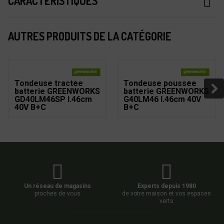
CARACTÉRISTIQUES
AUTRES PRODUITS DE LA CATÉGORIE
Tondeuse tractée
Tondeuse poussée
batterie GREENWORKS
batterie GREENWORKS
GD40LM46SP l.46cm
G40LM46 l.46cm 40V
40V B+C
B+C
Un réseau de magasins
Experts depuis 1980
proches de vous
de votre maison et vos espaces
verts