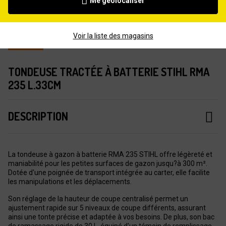
Me géolocaliser
Voir la liste des magasins
TONDEUSE TRACTÉE À BATTERIE STIHL RMA
235 L.33CM
DESCRIPTION
La tondeuse à gazon à batterie RMA 235 STIHL offre légèreté et
maniabilité pour les petites surfaces de gazon jusqu?à 300 m².
Dotée d'une poignée de transport intégrée au carter, elle facilite
les manipulations et les déplacements.
Son réglage de la hauteur de coupe centralisé permet un
ajustement rapide sur 5 niveaux de coupe différents, assurant
ainsi une tonte précise et adaptée à vos besoins. De plus, son bac
de ramassage rigide de 30 L, équipé d'un témoin de remplissage