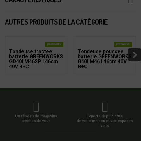
AUTRES PRODUITS DE LA CATÉGORIE
Tondeuse tractée
Tondeuse poussée
batterie GREENWORKS
batterie GREENWORKS
GD40LM46SP l.46cm
G40LM46 l.46cm 40V
40V B+C
B+C
Un réseau de magasins
Experts depuis 1980
proches de vous
de votre maison et vos espaces
verts