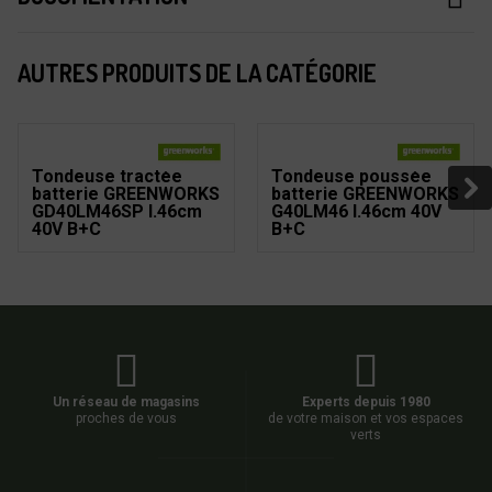
AUTRES PRODUITS DE LA CATÉGORIE
Tondeuse tractée
Tondeuse poussée
batterie GREENWORKS
batterie GREENWORKS
GD40LM46SP l.46cm
G40LM46 l.46cm 40V
40V B+C
B+C
Un réseau de magasins
Experts depuis 1980
proches de vous
de votre maison et vos espaces
verts