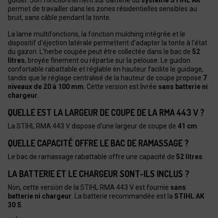
permet de travailler dans les zones résidentielles sensibles au
bruit, sans câble pendant la tonte.
La lame multifonctions, la fonction mulching intégrée et le
dispositif d'éjection latérale permettent d'adapter la tonte à l'état
du gazon. L'herbe coupée peut être collectée dans le bac de
52
litres
, broyée finement ou répartie sur la pelouse. Le guidon
confortable rabattable et réglable en hauteur facilite le guidage,
tandis que le réglage centralisé de la hauteur de coupe propose
7
niveaux de 20 à 100 mm
. Cette version est livrée
sans batterie ni
chargeur
.
QUELLE EST LA LARGEUR DE COUPE DE LA RMA 443 V ?
La STIHL RMA 443 V dispose d'une largeur de coupe de
41 cm
.
QUELLE CAPACITÉ OFFRE LE BAC DE RAMASSAGE ?
Le bac de ramassage rabattable offre une capacité de
52 litres
.
LA BATTERIE ET LE CHARGEUR SONT-ILS INCLUS ?
Non, cette version de la STIHL RMA 443 V est fournie
sans
batterie ni chargeur
. La batterie recommandée est la
STIHL AK
30 S
.