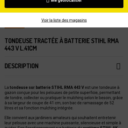
Me géolocaliser
Voir la liste des magasins
TONDEUSE TRACTÉE À BATTERIE STIHL RMA
443 V L.41CM
DESCRIPTION
La
tondeuse sur batterie STIHL RMA 443 V
est une tondeuse à
gazon conçue pour les pelouses de petite superficie, permettant
de tondre, collecter ou pratiquer le mulching selon le besoin, grâce
à sa largeur de coupe de 41 cm, son bac de ramassage de 52
litres et sa fonction mulching intégrée.
Elle convient aux jardiniers amateurs qui souhaitent entretenir
leur pelouse avec une machine puissante, silencieuse et simple à
guider. Son fonctionnement sur batterie du
système STIHL AK