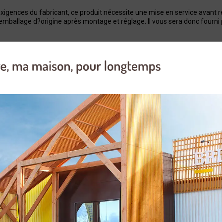
xigences du fabricant, ce produit nécessite une mise en service avant r
 emballage d?origine après montage et réglage. Il vous sera donc fourni 
ois de chauffage et l'entretien des propriétés
e à travers la butée à griffes métalliques
Tronçonneuse
31.8