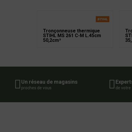
Tronçonneuse thermique
Tr
STIHL MS 261 C-M L.45cm
ST
50,2cm³
35
Un réseau de magasins
Expert
proches de vous
de votre