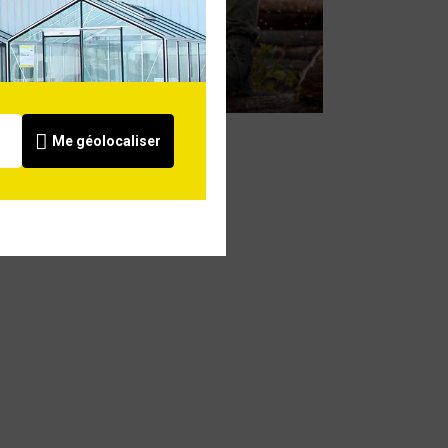
Guide d'achat
tronçonneuse
Voir
Me géolocaliser