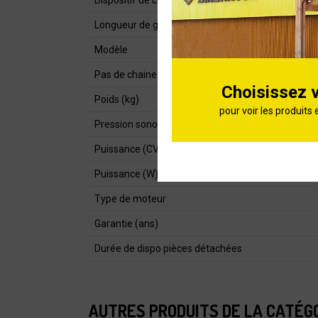
Dispositif de coupe
Longueur de guide (cm)
Modèle
Pas de chaine
Choisissez 
Poids (kg)
pour voir les produits 
Pression sonore dB (A)
Puissance (CV)
Puissance (W)
Type de moteur
Garantie (ans)
Durée de dispo pièces détachées
AUTRES PRODUITS DE LA CATÉG