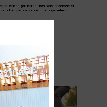
etrait. Afin de garantir son bon fonctionnement et
prêt à l?emploi, sans impact sur la garantie du