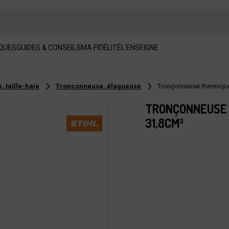
QUES
GUIDES & CONSEILS
MA FIDÉLITÉ
L'ENSEIGNE
 taille-haie
Tronçonneuse, élagueuse
Tronçonneuse thermiqu
TRONÇONNEUSE T
31,8CM³