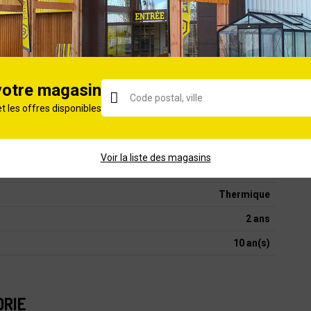
ROLLO E 35cm - 3/8
35
STIHL MS 181
3/8
votre magasin
4.3
et les offres disponibles
100
1,5
Voir la liste des magasins
1500
Thermique
2 ans
10 an(s)
ORIE