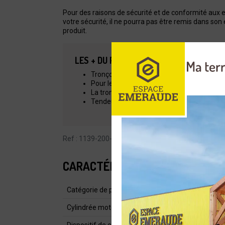
Pour des raisons de sécurité et de conformité aux e
votre sécurité, il ne pourra pas être remis dans son
produit.
LES + DU PRODUIT
Tronçonneuse thermique pour la coupe de b
Pour les particuliers et les artisans
La tronçonneuse peut être facilement guidé
Tendeur de chaîne latéral très pratique
Ref : 1139-200-0145
CARACTÉRISTIQUES
Catégorie de produit
Cylindrée moteur (cm³)