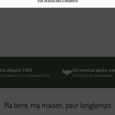
Voir la liste des magasins
rts depuis 1980
Un service après-ve
re maison et vos espaces verts
à l’écoute et responsable
Ma terre, ma maison, pour longtemps