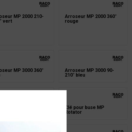
oseur MP 2000 210-
Arroseur MP 2000 360°
° vert
rouge
oseur MP 3000 360°
Arroseur MP 3000 90-
s
210° bleu
 De Serrage 16X40
Clé pour buse MP
Rotator