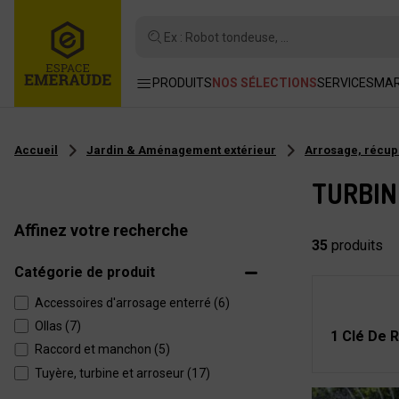
Ex : Robot tondeuse, ...
PRODUITS
NOS SÉLECTIONS
SERVICES
MA
Accueil
Jardin & Aménagement extérieur
Arrosage, récup
TURBIN
Affinez votre recherche
35
produits
Catégorie de produit
Accessoires d'arrosage enterré (6)
Ollas (7)
1 Clé De 
Raccord et manchon (5)
Tuyère, turbine et arroseur (17)