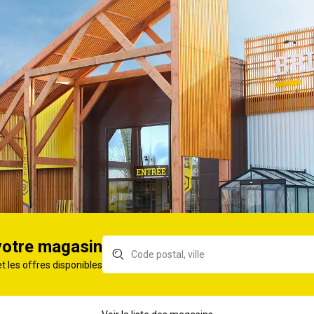
s étanches X2
Electrovanne PGV-100
Ele
HUNTER FF 1' 9V
HUN
quer POTERIE
Ollas d'irrigation
Oll
L vert mat
POTERIE JAMET Origin
n°4 6L
itionnel 0,5L
votre magasin
et les offres disponibles