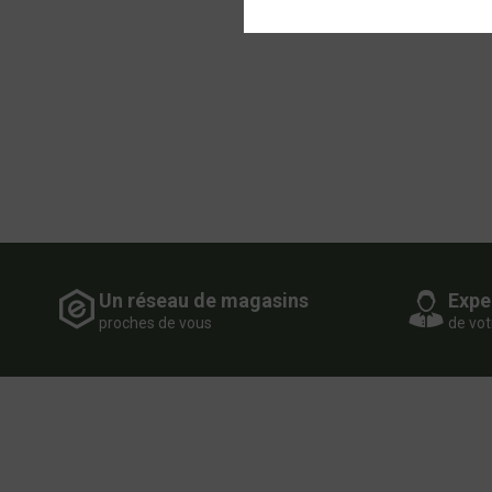
Un réseau de magasins
Expe
proches de vous
de vot