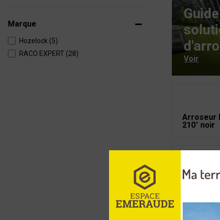
Guide
Marque
solut
Hozelock (5)
d'arr
RACO EXPERT (28)
Voir
Arroseur 
210° noir
Bouche d'
20x27