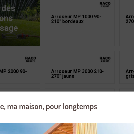
 des
ions
Arroseur MP 1000 90-
Arr
210° bordeaux
270
osage
MP 2000 90-
Arroseur MP 3000 210-
Arr
270° jaune
gri
arrosage
Canne pour clapet vanne
Clé
20x27