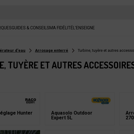
RQUES
GUIDES & CONSEILS
MA FIDÉLITÉ
L'ENSEIGNE
érateur d'eau
Arrosage enterré
Turbine, tuyère et autres accesso
E, TUYÈRE ET AUTRES ACCESSOIRE
Réglage Hunter
Aquasolo Outdoor
Arr
Expert 5L
270