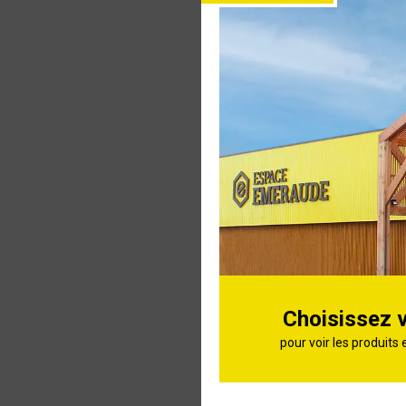
Connexion
Olla à pi
JAMET 0,5
Ollas Trad
Choisissez 
pour voir les produits 