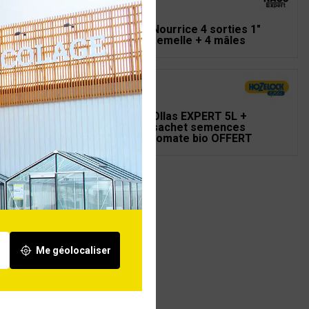
ctrovanne PGV-100
Nourrice 4 sorties 1"
TER MM 1' 24V
femelle + 4 mâles
as Expert 1,5L
Ollas EXPERT 5L +
sachet semences
tomate bio OFFERT
Me géolocaliser