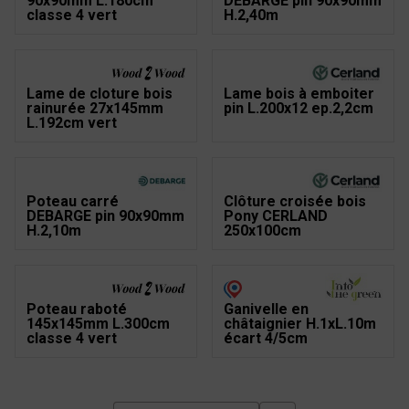
90x90mm L.180cm
DEBARGE pin 90x90mm
classe 4 vert
H.2,40m
Lame de cloture bois
Lame bois à emboiter
rainurée 27x145mm
pin L.200x12 ep.2,2cm
L.192cm vert
Poteau carré
Clôture croisée bois
DEBARGE pin 90x90mm
Pony CERLAND
H.2,10m
250x100cm
Poteau raboté
Ganivelle en
145x145mm L.300cm
châtaignier H.1xL.10m
classe 4 vert
écart 4/5cm