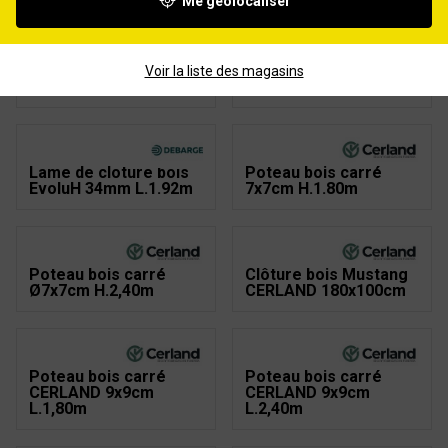
Me géolocaliser
Lame bois rainurée à
Lame de cloture bois
emboiter Diego
arrondis 21x120mm
L.240xH.9,6cm
L.195cm vert
Voir la liste des magasins
Ep.19mm
Lame de cloture bois
Poteau bois carré
EvoluH 34mm L.1.92m
7x7cm H.1.80m
Poteau bois carré
Clôture bois Mustang
Ø7x7cm H.2,40m
CERLAND 180x100cm
Poteau bois carré
Poteau bois carré
CERLAND 9x9cm
CERLAND 9x9cm
L.1,80m
L.2,40m