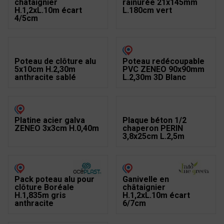
châtaignier
rainurée 21x145mm
H.1,2xL.10m écart
L.180cm vert
4/5cm
Poteau de clôture alu
Poteau redécoupable
5x10cm H.2,30m
PVC ZENEO 90x90mm
anthracite sablé
L.2,30m 3D Blanc
Platine acier galva
Plaque béton 1/2
ZENEO 3x3cm H.0,40m
chaperon PERIN
3,8x25cm L.2,5m
Pack poteau alu pour
Ganivelle en
clôture Boréale
châtaignier
H.1,835m gris
H.1,2xL.10m écart
anthracite
6/7cm