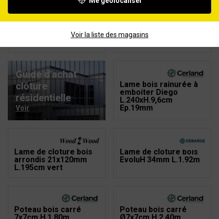
Me géolocaliser
Lame emboitable de
Lame de cloture H
clôture H Eco bois
bois L.2m
L.200xH.14,5cm
Voir la liste des magasins
Ep.21mm vert
Guide d'achat
Lame bois rainurée à
clôture
emboiter Diego
résidentielle
L.240xH.9,6cm
Ep.19mm
Voir
Lame de cloture bois
Lame de cloture bois
arrondis 21x120mm
EvoluH 34mm L.1.92m
L.195cm vert
Poteau bois carré
Poteau bois carré
7x7cm H.1.80m
Ø7x7cm H.2,40m