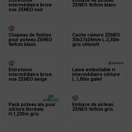
Entretoise
Embase de poteau
intermédiaire brise-
ZENEO 9x9cm blanc
vue ZENEO noir
Chapeau de finition
Cache rainure ZENEO
pour poteau ZENEO
30x27x24mm L.2,30m
9x9cm blanc
gris ultimatt
Entretoise
Lame emboitable H
intermédiaire brise-
intermédiaire clôture
vue ZENEO beige
L.1,80m galet
Pack poteau alu pour
Embase de poteau
clôture Boréale
ZENEO 9x9cm gris
H.1,235m gris