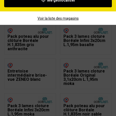
Me géolocaliser
Poteau redécoupable
Platine acier galva
PVC ZENEO 90x90mm
ZENEO 3x3cm H.0,40m
L.2,30m 3D Blanc
Voir la liste des magasins
Pack poteau alu pour
Pack 3 lames clôture
clôture Boréale
Boréale Infini 3x20cm
H.1,835m gris
L.1,95m basalte
anthracite
Entretoise
Pack 3 lames clôture
intermédiaire brise-
Boréale Original
vue ZENEO blanc
3,1x20cm L.1,95m
moka
Pack 3 lames clôture
Pack poteau alu pour
Boréale Infini 3x20cm
clôture Boréale
L.1,95m moka
H.1,835m noir sable