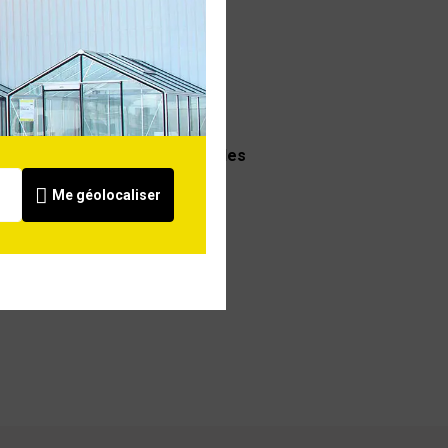
Livraison à domicile des
achats volumineux
Me géolocaliser