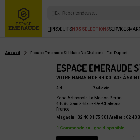
Ex : Robot tondeuse, ...
PRODUITS
NOS SÉLECTIONS
SERVICES
MAR
Accueil
Espace Emeraude St Hilaire De Chaleons - Ets. Dupont
ESPACE EMERAUDE ST
VOTRE MAGASIN DE BRICOLAGE À SAIN
4.4
744 avis
Zone Artisanale La Maison Bertin
44680 Saint-Hilaire-De-Chaléons
France
Magasin : 02 40 31 75 50 | Atelier : 02 40 
Commande en ligne disponible