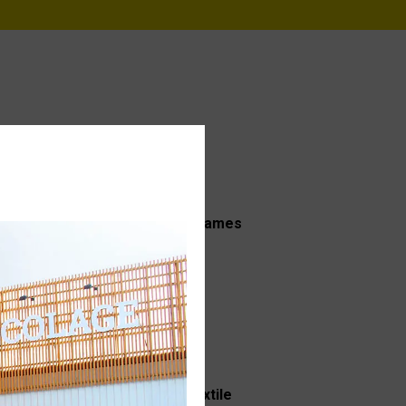
s
Affûtage de chaînes et lames
d'outils
Personnalisation de textile