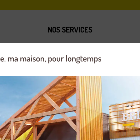
NOS SERVICES
Atelier entretien et
Carte fidélité et avantage
réparation d'outils de
motoculture
Mise en service robot de
Matériel d'occasion