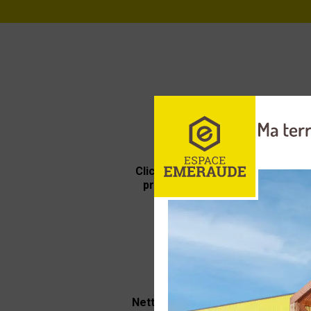
Click & Collect commande
prête en 2h au magasin
Nettoyage par ultrasons de