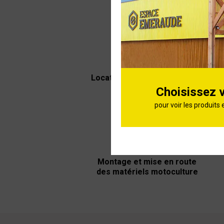
pièces
Location de véhicule utilitaire
L
ou remorque
Choisissez 
pour voir les produits 
Montage et mise en route
des matériels motoculture