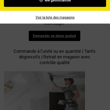
Me géolocaliser
Nos équipes vous accompagnent à chaque étape : choix
du vêtement, technique de personnalisation, validation
du visuel et suivi de commande. Vous bénéficiez de
Voir la liste des magasins
conseils professionnels
adaptés à votre métier et à
votre budget.
Demander un devis gratuit
Commande à l'unité ou en quantité | Tarifs
dégressifs | Retrait en magasin avec
contrôle qualité