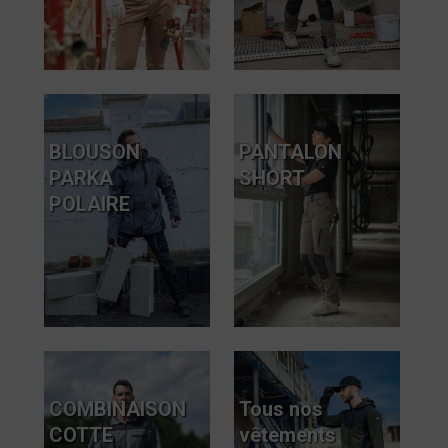
BLOUSON
PANTALON
PARKA
SHORT
POLAIRE
COMBINAISON
Tous nos
COTTE
vêtements