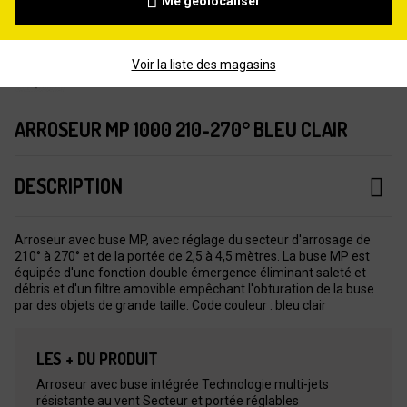
Me géolocaliser
Voir la liste des magasins
ARROSEUR MP 1000 210-270° BLEU CLAIR
DESCRIPTION
Arroseur avec buse MP, avec réglage du secteur d'arrosage de
210° à 270° et de la portée de 2,5 à 4,5 mètres. La buse MP est
équipée d'une fonction double émergence éliminant saleté et
débris et d'un filtre amovible empêchant l'obturation de la buse
par des objets de grande taille. Code couleur : bleu clair
LES + DU PRODUIT
Arroseur avec buse intégrée Technologie multi-jets
résistante au vent Secteur et portée réglables