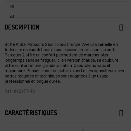
43
44
DESCRIPTION
45
46
Botte AIGLE Parcours 2 Iso coloris bronze. Avec sa semelle en
47
tridensité en caoutchouc et son coussin amortissant, la botte
Parcours 2 offre un confort permettant de marcher plus
48
longtemps sans se fatiguer. Ici en version chaude, sa doublure
offre confort et une grande isolation. Caoutchouc naturel
49
majoritaire. Pensées pour un public expert et les agriculteurs, ces
bottes robustes et techniques sont adaptées à un usage
50
professionnel et longue durée.
Ref : 84217 P 48
CARACTÉRISTIQUES