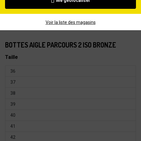
Me géolocaliser
Voir la liste des magasins
BOTTES AIGLE PARCOURS 2 ISO BRONZE
Taille
36
37
38
39
40
41
42