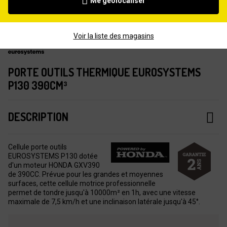
Me géolocaliser
Voir la liste des magasins
PORTE OUTILS THERMIQUE EUROSYSTEMS
P130 390CM³
DESCRIPTION
Cellule porte outils
EUROSYSTEMS P130 dotée
d'un moteur HONDA GXV390
de 390CC. Prévue pour les grandes et moyennes
surfaces, cette cellule motrice professionnelle
permet de tondre jusqu'à 10000m² en 1h, avec une vitesse
maximale de 7,5 km/h et une inclinaison latérale jusqu'à 45°.