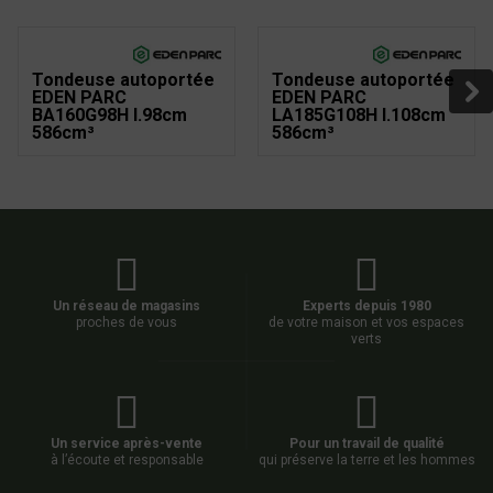
Tondeuse autoportée
Tondeuse autoportée
EDEN PARC
EDEN PARC
BA160G98H l.98cm
LA185G108H l.108cm
586cm³
586cm³
Un réseau de magasins
Experts depuis 1980
proches de vous
de votre maison et vos espaces
verts
Un service après-vente
Pour un travail de qualité
à l’écoute et responsable
qui préserve la terre et les hommes