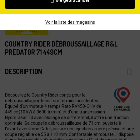
Me géolocaliser
Voir la liste des magasins
COUNTRY RIDER DÉBROUSSAILLAGE R&L
PREDATOR 71 449CM
DESCRIPTION
Découvrez le Country Rider conçu pour le
débroussaillage intensif sur terrains accidentés.
Équipé d'un moteur 4 temps Rato RV450-OHV de
449 cc (10 kW à 3600 tr/min) et d'une transmission
Hydro Gear T3 avec blocage de différentiel, il offre une traction
optimale. Sa coupelle débroussailleuse de 71 cm, ouverte à
l'avant avec lame Gator, assure une éjection arrière précise et une
coupe réglable de 55 à 110 mm. Confortable et robuste, il dispose
d'un siège réglable, d'un châssis oscillant ±5°, et de pneus tout-