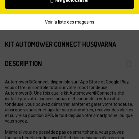
Me géolocaliser
Voir la liste des magasins
KIT AUTOMOWER CONNECT HUSQVARNA
DESCRIPTION
Automower®Connect, disponible sur l'App Store et Google Play,
vous offre un contrôle total sur votre robot tondeuse
Automower®. Une fois que le kit Automower®Connect a été
installé par votre concessionnaire et connecté à votre robot
tondeuse, vous pouvez démarrer, arrêter et garer votre tondeuse,
ainsi que visualiser et ajuster ses paramètres, recevoir des alertes
et suivre sa position GPS, le tout depuis votre smartphone, où que
vous soyez.
Même si vous ne possédez pas de smartphone, vous pouvez
toujours bénéficier du suivi GPS et des messages d'erreur par