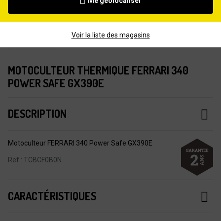
Me géolocaliser
Voir la liste des magasins
MOTOCULTEUR THERMIQUE FERRARI 340
POWER SAFE GX390E
DESCRIPTION
Motoculteur FERRARI 340 Power Safe GX390E
Ref : TCBCF0B0N
CARACTÉRISTIQUES