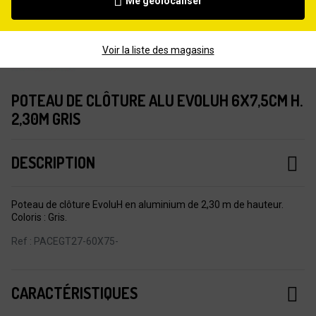
Me géolocaliser
Voir la liste des magasins
POTEAU DE CLÔTURE ALU EVOLUH 6X7,5CM H.
2,30M GRIS
DESCRIPTION
Poteau de clôture EvoluH en aluminium de 2,30 m de hauteur.
Coloris : Gris.
Ref : PACEGT27-60X75-
CARACTÉRISTIQUES