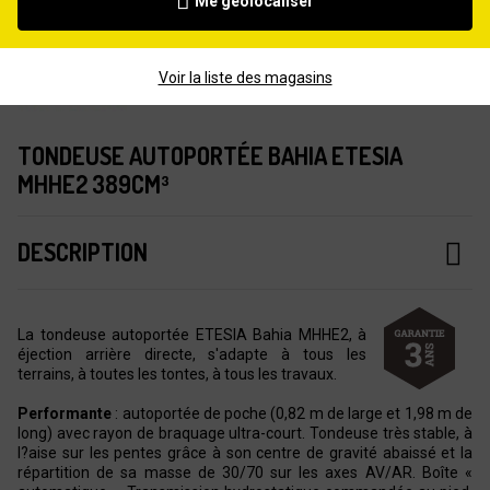
Me géolocaliser
Voir la liste des magasins
TONDEUSE AUTOPORTÉE BAHIA ETESIA
MHHE2 389CM³
DESCRIPTION
La tondeuse autoportée ETESIA Bahia MHHE2, à
éjection arrière directe, s'adapte à tous les
terrains, à toutes les tontes, à tous les travaux.
Performante
: autoportée de poche (0,82 m de large et 1,98 m de
long) avec rayon de braquage ultra-court. Tondeuse très stable, à
l?aise sur les pentes grâce à son centre de gravité abaissé et la
répartition de sa masse de 30/70 sur les axes AV/AR. Boîte «