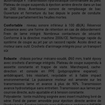
automatique ». Transmission hydrostatique commandée au pied.
Plateau de coupe suspendu à éjection arrière directe dans un bac
de 240 litres. Avertisseur sonore de remplissage de bac.
Ouverture et fermeture du bac depuis le poste de conduite.
Ramasse parfaitement les feuilles mortes.
Confortable
: niveau sonore inférieur à 100 dB(A). Réservoir
d'essence avec une forme de rétention en cas de débordement.
Frein de lame intégré. Nombreux contacteurs de sécurité.
Conforme à la directive machine 2006/CE. Nettoyage rapide du
système de coupe au jet par un raccord rapide. Accès direct au
moteur sans outil. Crochets d'arrimage intégrés pour un transport
sûr.
Robuste
: châssis porteur mécano-soudé, Ø60 mm, traité époxy
avec crochets d'arrimage intégrés. Plateau de coupe suspendu à
assiette constante et trappe de visite. Marchepied, cache-
direction et console en PPE (polypropylène expansé) :
antidérapant, très résistant, recyclable et à faible impact
environnemental. La puissance moteur est amenée sur les
transmissions lame et avance à plus de 90%. Transmission
avance hydrostatique sans entretien. Transmission aux lames par
courroie directe, auto-ajustable et à tension constante.
Polyvalente : tonte mulching soignée avec insert mulching livré de
série. Fond de panier amovible pour éjection directe arrière de
l'herbe haute. Éjection latérale avec déflecteur-andaineur (MD80N