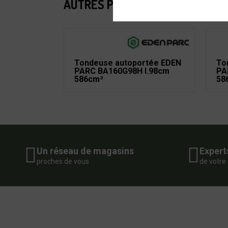
AUTRES PRODUITS DE LA CATÉG
Tondeuse autoportée EDEN
To
PARC BA160G98H l.98cm
PA
586cm³
58
Un réseau de magasins
Expert
proches de vous
de votre