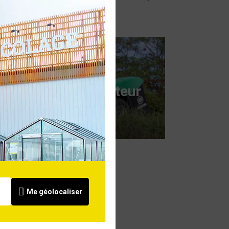
Guide d'achat tracteur
tondeuse
Voir
Me géolocaliser