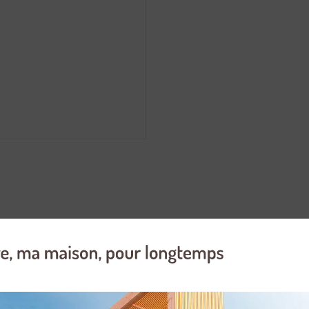
oteur cylindré à 4 temps de 530 cm³ et de puissance maximum de 9700