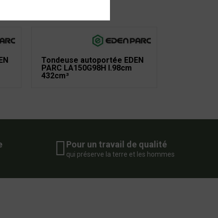
EN
Tondeuse autoportée EDEN
PARC LA150G98H l.98cm
432cm³
e
Pour un travail de qualité
qui préserve la terre et les hommes