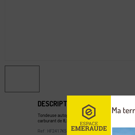
DESCRIPTION
Tondeuse autoportée HONDA modèle HF 2417 HME. M
carburant de 8,5 litres.
Ref : HF2417K5HME