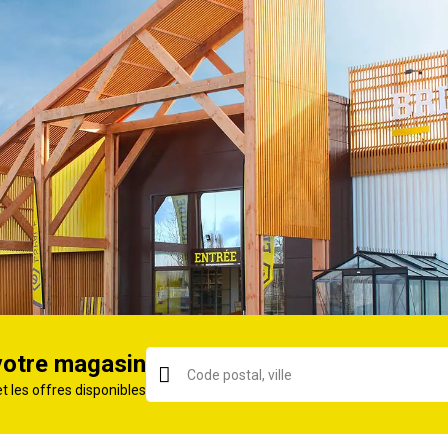
300
8.5
530
238
9700
Hydrostatique
Thermique
2 ans
votre magasin
10 an(s)
et les offres disponibles