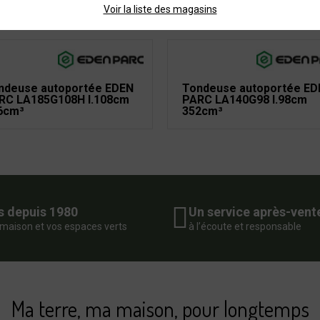
ORIE
Voir la liste des magasins
ndeuse autoportée EDEN
Tondeuse autoportée ED
RC LA185G108H l.108cm
PARC LA140G98 l.98cm
6cm³
352cm³
s depuis 1980
Un service après-vent
 maison et vos espaces verts
à l’écoute et responsable
Ma terre, ma maison, pour longtemps