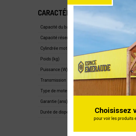
CARACTÉRISTIQUES
Capacité du bac de ramassage (L)
Capacité réservoir carburant (L)
Cylindrée moteur (cm³)
Poids (kg)
Puissance (W)
Transmission
Type de moteur
Garantie (ans)
Choisissez 
Durée de dispo pièces détachées
pour voir les produits 