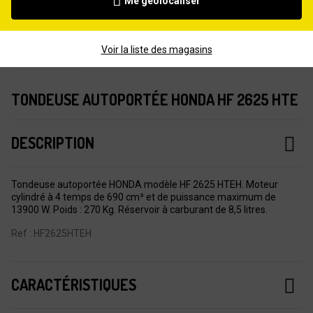
Me géolocaliser
Voir la liste des magasins
TONDEUSE AUTOPORTÉE HONDA HF 2625 HTE
DESCRIPTION
Tondeuse autoportée HONDA modèle HF 2625 HTEH. Moteur
cylindré à 4 temps de 690 cm³ et de puissance maximum de
13900 W. Poids : 270 Kg. Réservoir à carburant de 8,5 litres.
Ref : HF2625HTEH
CARACTÉRISTIQUES