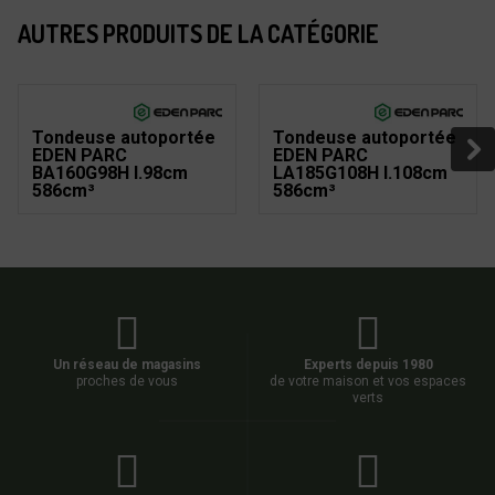
AUTRES PRODUITS DE LA CATÉGORIE
Tondeuse autoportée
Tondeuse autoportée
EDEN PARC
EDEN PARC
BA160G98H l.98cm
LA185G108H l.108cm
586cm³
586cm³
Un réseau de magasins
Experts depuis 1980
proches de vous
de votre maison et vos espaces
verts