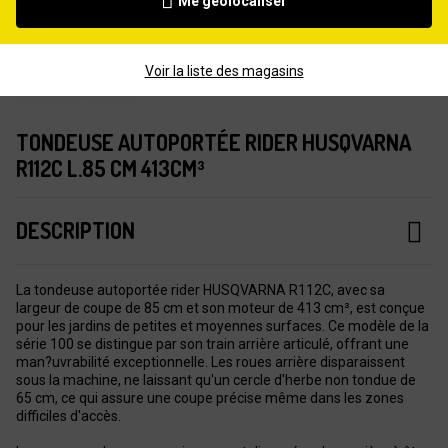
Me géolocaliser
Voir la liste des magasins
TONDEUSE AUTOPORTÉE RIDER HUSQVARNA
R112C L.85 CM 413CM³
DESCRIPTION
La tondeuse autoportée rider HUSQVARNA R112C, avec sa
largeur de coupe de 85 cm et son moteur de 413 cm³, est conçue
pour les jardins de petites et moyennes surfaces. Ce modèle de la
série 100 se distingue par son train arrière articulé, offrant une
man?uvrabilité exceptionnelle. Les roues arrière disparaissent
sous la machine, ne laissant qu'un cercle d'herbe non tondue de
65 cm, ce qui assure une coupe précise même dans les zones
difficiles d'accès.