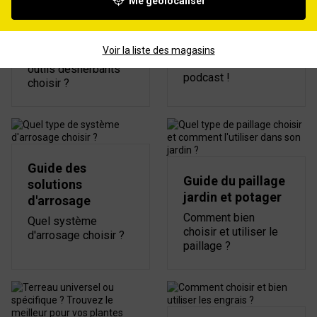
nouvelles
Me géolocaliser
jardin, le Podcast
solutions de
désherbage
Cultivez votre jardin :
Les conseils verts
Voir la liste des magasins
Quels produits et
de Marc Butruille en
outils désherbants
podcast !
choisir ?
Guide des
Guide du paillage
solutions
jardin et potager
d'arrosage
Comment bien
Quel système
choisir et utiliser le
d'arrosage choisir ?
paillage ?