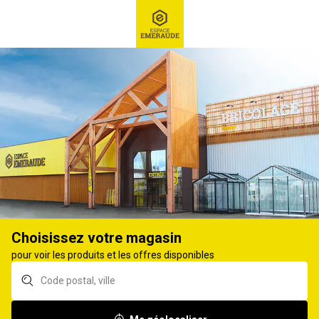
RECHERCHE
Ex : Robot tondeuse, ...
Accueil
GUIDES ET CONSEILS EXPERTS
TOUS NOS CONSEILS
ENTRETENIR MON JARDIN
CULTIVER MA TER
Choisissez votre magasin
pour voir les produits et les offres disponibles
Guide des
Rendez-vous au