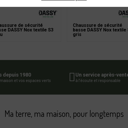
aussure de sécurité
Chaussure de sécurité
sse DASSY Nox textile S3
basse DASSY Nox textile
eu
gris
s depuis 1980
Un service après-vent
 maison et vos espaces verts
à l’écoute et responsable
Ma terre, ma maison, pour longtemps