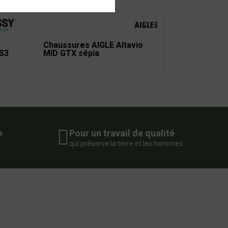
Chaussures AIGLE Altavio
 S3
MID GTX sépia
e
Pour un travail de qualité
qui préserve la terre et les hommes