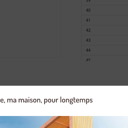
39
40
41
42
43
44
45
46
47
te chaussure en cuir pleine fleur est membrané MTD. Etanche et respira
Ces chaussures de randonnée vous accompagneront parfaitement en ha