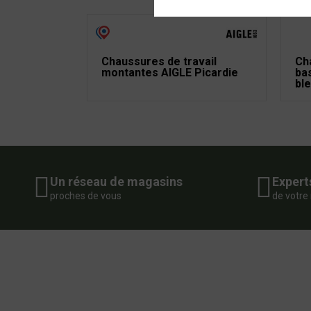
Chaussures de travail
Ch
montantes AIGLE Picardie
ba
bl
Un réseau de magasins
Expert
proches de vous
de votre