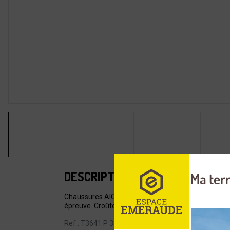
DESCRIPTION
Chaussures AIGLE Laforse 2 MTD coloris marron. Cet
épreuve. Croûte de cuir de vache et polyamide. 
Ref : T3641 P 37