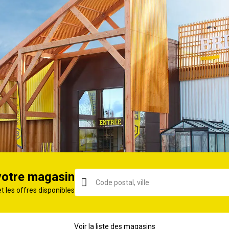
Croûte de cuir
Marron
Caoutchouc
37
Croûte de cuir de vache et polyamide
Haute
Mixte
2 ans
votre magasin
et les offres disponibles
ORIE
Voir la liste des magasins