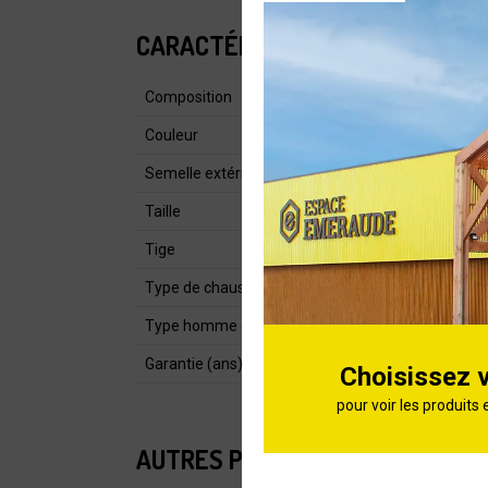
CARACTÉRISTIQUES
Composition
Couleur
Semelle extérieure
Taille
Tige
Type de chaussure
Type homme ou femme
Garantie (ans)
Choisissez 
pour voir les produits 
AUTRES PRODUITS DE LA CATÉG