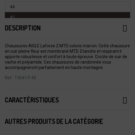
44
45
DESCRIPTION
46
47
Chaussures AIGLE Laforse 2 MTD coloris marron. Cette chaussure
en cuir pleine fleur est membrané MTD. Etanche et respirant il
apporte robustesse et confort à toute épreuve. Croûte de cuir de
vache et polyamide. Ces chaussures de randonnée vous
accompagneront parfaitement en haute montagne.
Ref : T3641 P 45
CARACTÉRISTIQUES
AUTRES PRODUITS DE LA CATÉGORIE