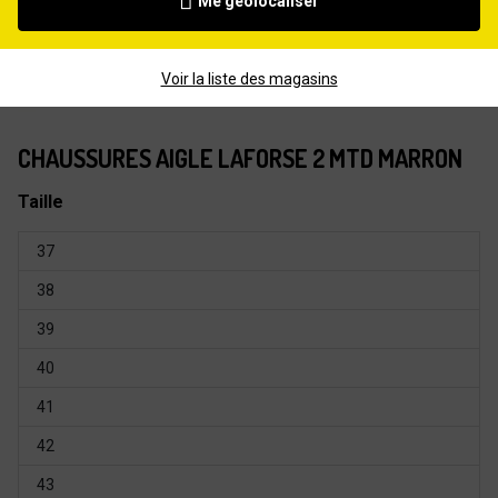
Me géolocaliser
Voir la liste des magasins
CHAUSSURES AIGLE LAFORSE 2 MTD MARRON
Taille
37
38
39
40
41
42
43