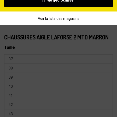
Me géolocaliser
Voir la liste des magasins
CHAUSSURES AIGLE LAFORSE 2 MTD MARRON
Taille
37
38
39
40
41
42
43