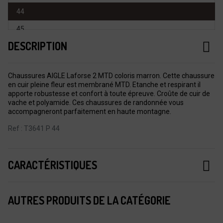
44
45
DESCRIPTION
46
47
Chaussures AIGLE Laforse 2 MTD coloris marron. Cette chaussure
en cuir pleine fleur est membrané MTD. Etanche et respirant il
apporte robustesse et confort à toute épreuve. Croûte de cuir de
vache et polyamide. Ces chaussures de randonnée vous
accompagneront parfaitement en haute montagne.
Ref : T3641 P 44
CARACTÉRISTIQUES
AUTRES PRODUITS DE LA CATÉGORIE