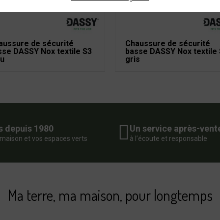
aussure de sécurité
Chaussure de sécurité
sse DASSY Nox textile S3
basse DASSY Nox textile
eu
gris
s depuis 1980
Un service après-vent
 maison et vos espaces verts
à l’écoute et responsable
Ma terre, ma maison, pour longtemps