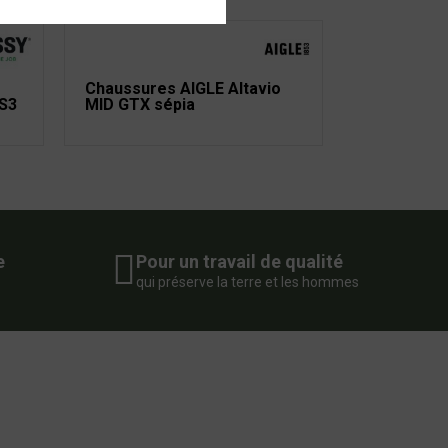
Chaussures AIGLE Altavio
 S3
MID GTX sépia
e
Pour un travail de qualité
qui préserve la terre et les hommes