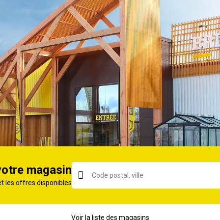
Croûte de cuir
Marron
Caoutchouc
41
Croûte de cuir de vache et polyamide
Haute
Mixte
2 ans
votre magasin
et les offres disponibles
ORIE
Voir la liste des magasins