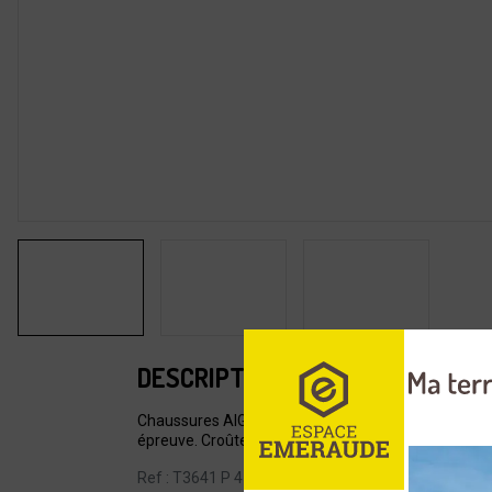
DESCRIPTION
Chaussures AIGLE Laforse 2 MTD coloris marron. Cet
épreuve. Croûte de cuir de vache et polyamide. 
Ref : T3641 P 41