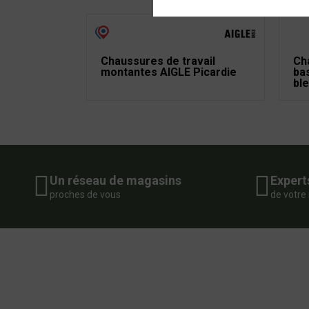
Chaussures de travail
Ch
montantes AIGLE Picardie
ba
bl
Un réseau de magasins
Expert
proches de vous
de votre