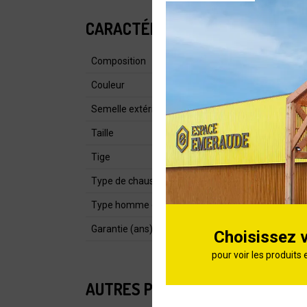
CARACTÉRISTIQUES
Composition
Couleur
Semelle extérieure
Taille
Tige
Type de chaussure
Type homme ou femme
Garantie (ans)
Choisissez 
pour voir les produits 
AUTRES PRODUITS DE LA CATÉG