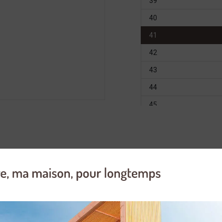
39
40
41
42
43
44
45
46
47
te chaussure en cuir pleine fleur est membrané MTD. Etanche et respira
Ces chaussures de randonnée vous accompagneront parfaitement en ha